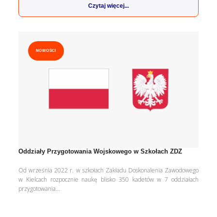
Czytaj więcej...
NOWOŚCI
Oddziały Przygotowania Wojskowego w Szkołach ZDZ
Od września 2022 r. w szkołach Zakładu Doskonalenia Zawodowego
w Kielcach rozpocznie naukę blisko 350 kadetów w 7 oddziałach
przygotowania...