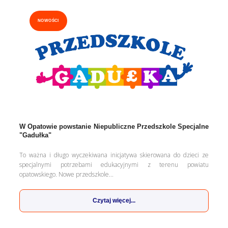
NOWOŚCI
W Opatowie powstanie Niepubliczne Przedszkole Specjalne
"Gadułka"
To ważna i długo wyczekiwana inicjatywa skierowana do dzieci ze
specjalnymi potrzebami edukacyjnymi z terenu powiatu
opatowskiego. Nowe przedszkole...
Czytaj więcej...