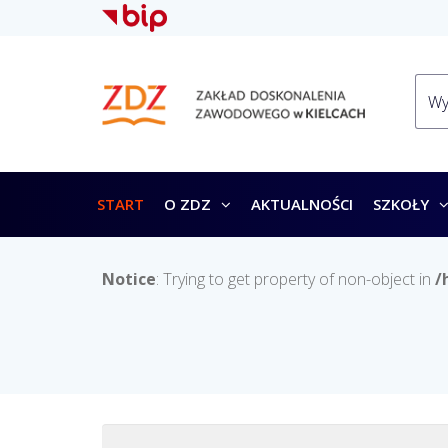
START
O ZDZ
AKTUALNOŚCI
SZKOŁY
Notice
: Trying to get property of non-object in
/