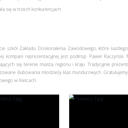
a się w trzech konkurencjach:
iecie szkół Zakładu Doskonalenia Zawodowego, które każdego
 kompani reprezentacyjnej jest podinsp. Paweł Raczyński. 
ących się terenie miasta, regionu i kraju. Tradycyjnie preze
izowane ślubowania młodzieży klas mundurowych. Gratulujemy 
dowego w Kielcach.