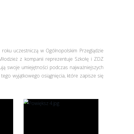
 roku uczestniczą w Ogólnopolskim Przeglądzie
Młodzież z kompanii reprezentuje Szkołę i ZDZ
ntują swoje umiejętności podczas najważniejszych
tego wyjątkowego osiągnięcia, które zapisze się