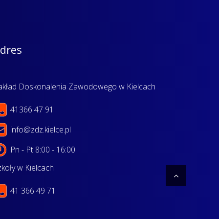
dres
akład Doskonalenia Zawodowego w Kielcach
41366 47 91
info@zdz.kielce.pl
Pn - Pt 8:00 - 16:00
zkoły w Kielcach
41 366 49 71