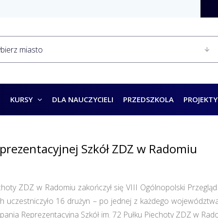
KURSY
DLA NAUCZYCIELI
PRZEDSZKOLA
PROJEKTY
prezentacyjnej Szkół ZDZ w Radomiu
hoty ZDZ w Radomiu zakończył się VIII Ogólnopolski Przegląd
czestniczyło 16 drużyn – po jednej z każdego województwa, w
pania Reprezentacyjna Szkół im. 72 Pułku Piechoty ZDZ w Rad