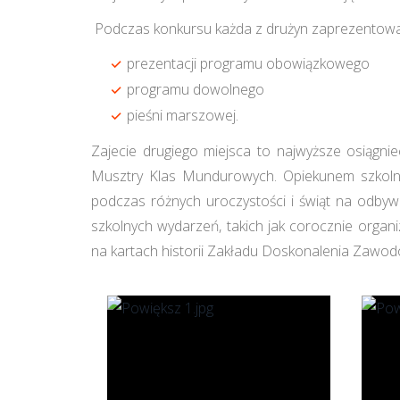
Podczas konkursu każda z drużyn zaprezentował
prezentacji programu obowiązkowego
programu dowolnego
pieśni marszowej.
Zajecie drugiego miejsca to najwyższe osiągn
Musztry Klas Mundurowych. Opiekunem szkolnej
podczas różnych uroczystości i świąt na odbywaj
szkolnych wydarzeń, takich jak corocznie organ
na kartach historii Zakładu Doskonalenia Zawo