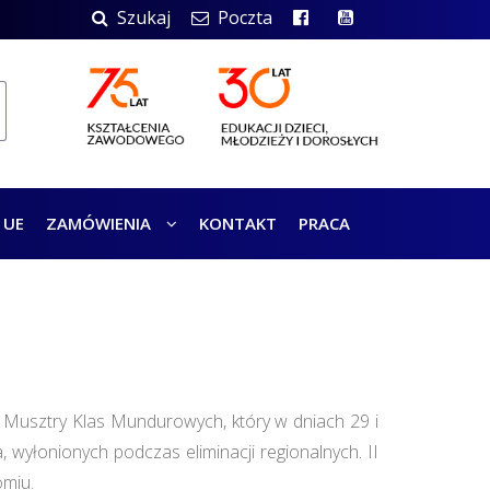
Szukaj
Poczta
 UE
ZAMÓWIENIA
KONTAKT
PRACA
 Musztry Klas Mundurowych, który w dniach 29 i
yłonionych podczas eliminacji regionalnych. II
omiu.