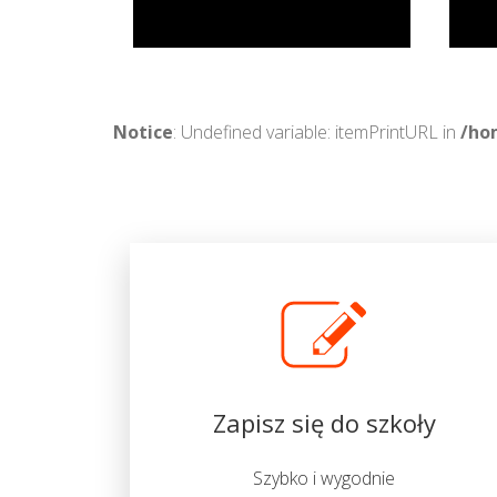
Notice
: Undefined variable: itemPrintURL in
/ho
Zapisz się do szkoły
Szybko i wygodnie