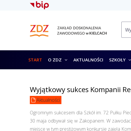
START
O ZDZ
AKTUALNOŚCI
SZKOŁY
Wyjątkowy sukces Kompanii Re
Aktualności
Ogromnym sukcesem dla Szkół im. 72 Pułku Piec
30 maja odbywał się w Zakopanem. W zawodach u
miejsce w tym prestiżowym konkursie zajęła Kom