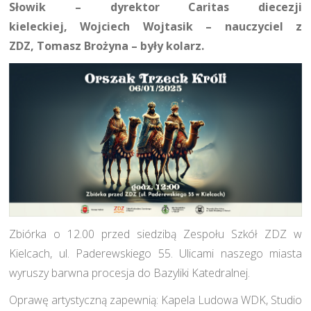
Słowik – dyrektor Caritas diecezji
kieleckiej, Wojciech Wojtasik – nauczyciel z
ZDZ, Tomasz Brożyna – były kolarz.
Zbiórka o 12.00 przed siedzibą Zespołu Szkół ZDZ w
Kielcach, ul. Paderewskiego 55. Ulicami naszego miasta
wyruszy barwna procesja do Bazyliki Katedralnej.
Oprawę artystyczną zapewnią: Kapela Ludowa WDK, Studio