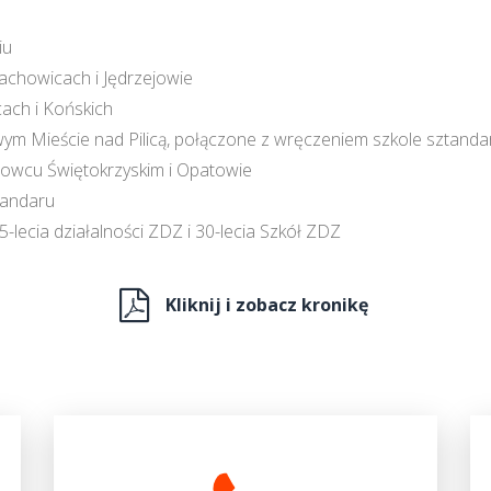
iu
achowicach i Jędrzejowie
ach i Końskich
m Mieście nad Pilicą, połączone z wręczeniem szkole sztanda
rowcu Świętokrzyskim i Opatowie
tandaru
-lecia działalności ZDZ i 30-lecia Szkół ZDZ
Kliknij i zobacz kronikę