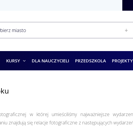
KURSY
DLA NAUCZYCIELI
PRZEDSZKOLA
PROJEKTY
oku
otograficznej w której umieściliśmy najważniejsze wydar
 znajdują się relacje fotograficzne z następujących wydarzeń