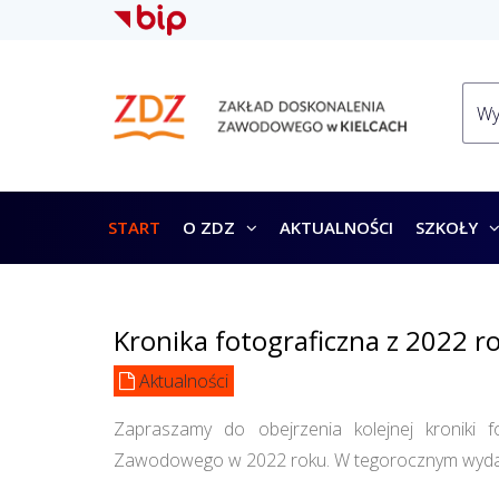
START
O ZDZ
AKTUALNOŚCI
SZKOŁY
Kronika fotograficzna z 2022 r
Aktualności
Zapraszamy do obejrzenia kolejnej kroniki f
Zawodowego w 2022 roku. W tegorocznym wydaniu