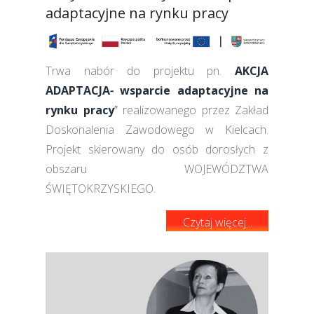
adaptacyjne na rynku pracy
Trwa nabór do projektu pn.
AKCJA
ADAPTACJA
-
wsparcie adaptacyjne na
rynku pracy
”
realizowanego przez Zakład
Doskonalenia Zawodowego w Kielcach.
Projekt skierowany do osób dorosłych z
obszaru WOJEWÓDZTWA
ŚWIĘTOKRZYSKIEGO.
Czytaj więcej...