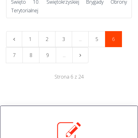
Święto 10. Świętokrzyskiej Brygady Obrony
Terytorialnej
1
2
3
...
5
6
7
8
9
...
Strona 6 z 24