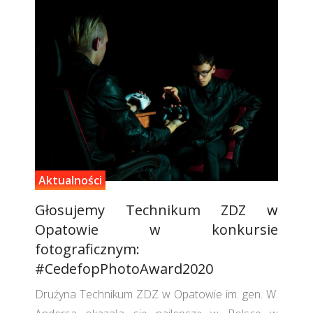
Aktualności
Głosujemy Technikum ZDZ w
Opatowie w konkursie
fotograficznym:
#CedefopPhotoAward2020
Drużyna Technikum ZDZ w Opatowie im. gen. W.