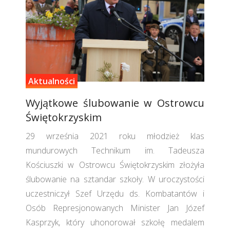
Aktualności
Wyjątkowe ślubowanie w Ostrowcu
Świętokrzyskim
29 września 2021 roku młodzież klas
mundurowych Technikum im. Tadeusza
Kościuszki w Ostrowcu Świętokrzyskim złożyła
ślubowanie na sztandar szkoły. W uroczystości
uczestniczył Szef Urzędu ds. Kombatantów i
Osób Represjonowanych Minister Jan Józef
Kasprzyk, który uhonorował szkołę medalem