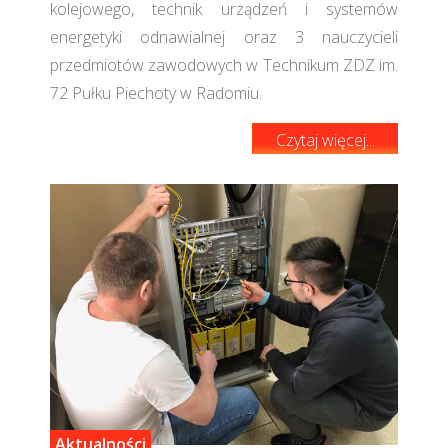
kolejowego, technik urządzeń i systemów
energetyki odnawialnej oraz 3 nauczycieli
przedmiotów zawodowych w Technikum ZDZ im.
72 Pułku Piechoty w Radomiu.
Czytaj więcej...
Aktualności