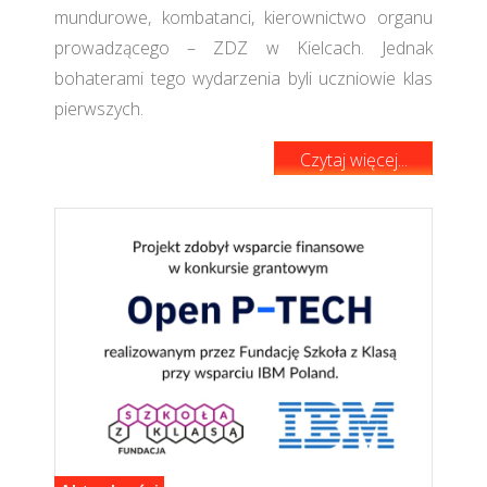
mundurowe, kombatanci, kierownictwo organu
prowadzącego – ZDZ w Kielcach. Jednak
bohaterami tego wydarzenia byli uczniowie klas
pierwszych.
Czytaj więcej...