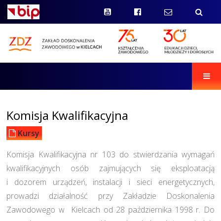
Men
Komisja Kwalifikacyjna
Kursy
Komisja Kwalifikacyjna nr 103 do stwierdzania wymagań
kwalifikacyjnych osób zajmujących się eksploatacją
i dozorem urządzeń, instalacji i sieci energetycznych,
prowadzi działalność przy Zakładzie Doskonalenia
Zawodowego w Kielcach od 28 października 1998 r. Do