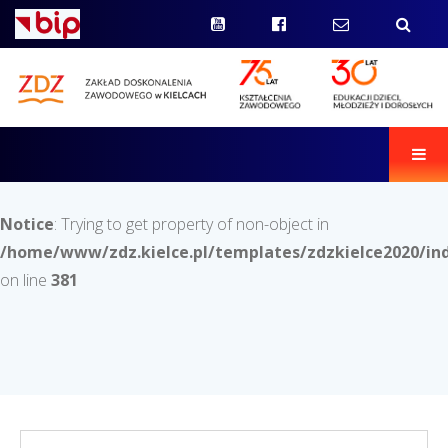
Men
Notice
: Trying to get property of non-object in
/home/www/zdz.kielce.pl/templates/zdzkielce2020/in
on line
381