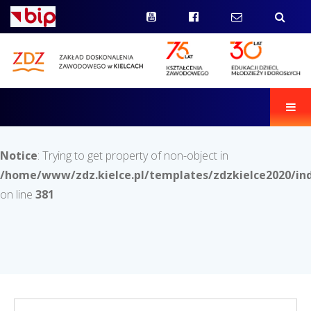
Men
Notice
: Trying to get property of non-object in
/home/www/zdz.kielce.pl/templates/zdzkielce2020/in
on line
381