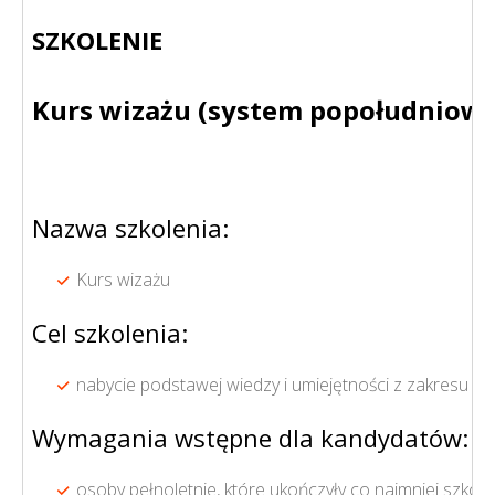
SZKOLENIE
Kurs wizażu (system popołudniowy
Nazwa szkolenia:
Kurs wizażu
Cel szkolenia:
nabycie podstawej wiedzy i umiejętności z zakresu ma
Wymagania wstępne dla kandydatów:
osoby pełnoletnie, które ukończyły co najmniej szko