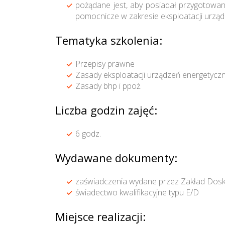
pożądane jest, aby posiadał przygotowa
pomocnicze w zakresie eksploatacji urzą
Tematyka szkolenia:
Przepisy prawne
Zasady eksploatacji urządzeń energetycz
Zasady bhp i ppoż.
Liczba godzin zajęć:
6 godz.
Wydawane dokumenty:
zaświadczenia wydane przez Zakład Dos
świadectwo kwalifikacyjne typu E/D
Miejsce realizacji: