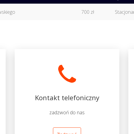
ewskiego
700 zł
Stacjona
Kontakt telefoniczny
zadzwoń do nas