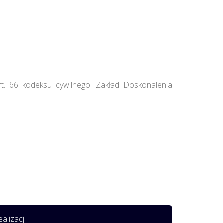
rt. 66 kodeksu cywilnego. Zakład Doskonalenia
alizacji