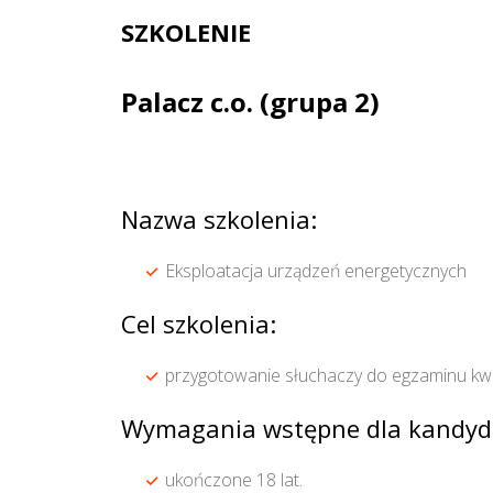
SZKOLENIE
Palacz c.o. (grupa 2)
Nazwa szkolenia:
Eksploatacja urządzeń energetycznych
Cel szkolenia:
przygotowanie słuchaczy do egzaminu kwal
Wymagania wstępne dla kandyd
ukończone 18 lat.