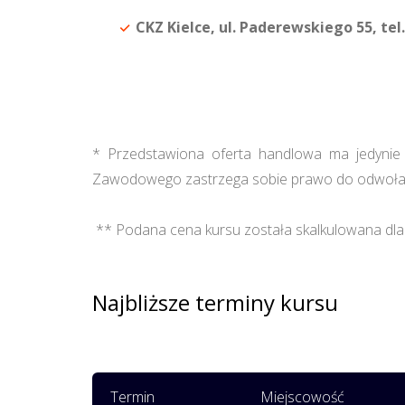
CKZ Kielce, ul. Paderewskiego 55, tel.
* Przedstawiona oferta handlowa ma jedynie c
Zawodowego zastrzega sobie prawo do odwołan
** Podana cena kursu została skalkulowana dla 
Najbliższe terminy kursu
Termin
Miejscowość