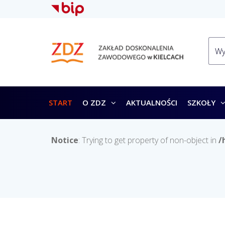
START
O ZDZ
AKTUALNOŚCI
SZKOŁY
Notice
: Trying to get property of non-object in
/