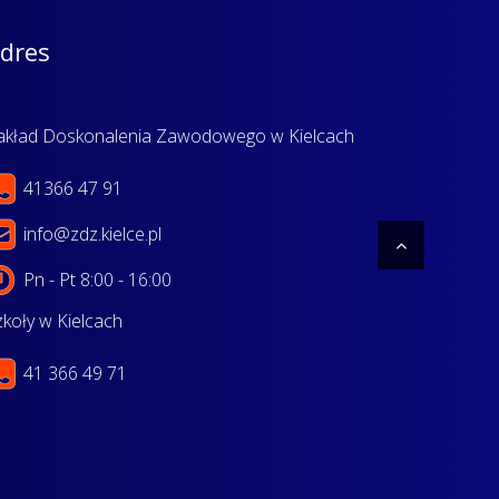
dres
akład Doskonalenia Zawodowego w Kielcach
41366 47 91
info@zdz.kielce.pl
Pn - Pt 8:00 - 16:00
zkoły w Kielcach
41 366 49 71