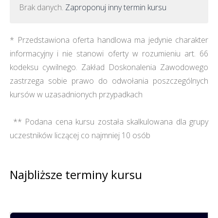
Brak danych.
Zaproponuj inny termin kursu
* Przedstawiona oferta handlowa ma jedynie charakter
informacyjny i nie stanowi oferty w rozumieniu art. 66
kodeksu cywilnego. Zakład Doskonalenia Zawodowego
zastrzega sobie prawo do odwołania poszczególnych
kursów w uzasadnionych przypadkach
** Podana cena kursu została skalkulowana dla grupy
uczestników liczącej co najmniej 10 osób
Najbliższe terminy kursu