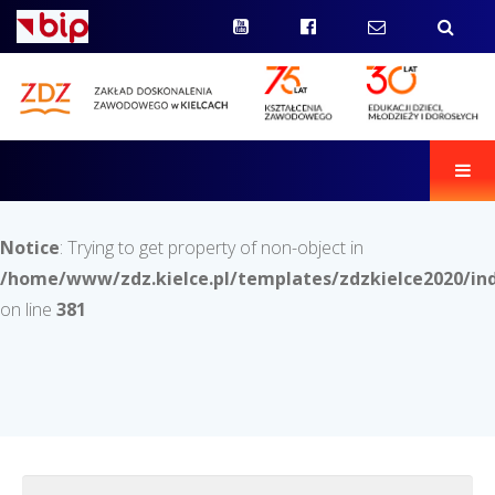
Men
Notice
: Trying to get property of non-object in
/home/www/zdz.kielce.pl/templates/zdzkielce2020/in
on line
381