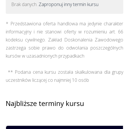
Brak danych.
Zaproponuj inny termin kursu
* Przedstawiona oferta handlowa ma jedynie charakter
informacyjny i nie stanowi oferty w rozumieniu art. 66
kodeksu cywilnego. Zakład Doskonalenia Zawodowego
zastrzega sobie prawo do odwołania poszczególnych
kursów w uzasadnionych przypadkach
** Podana cena kursu została skalkulowana dla grupy
uczestników liczącej co najmniej 10 osób
Najbliższe terminy kursu