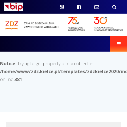
Men
Notice
: Trying to get property of non-object in
/home/www/zdz.kielce.pl/templates/zdzkielce2020/in
on line
381