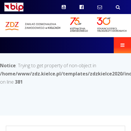
Men
Notice
: Trying to get property of non-object in
/home/www/zdz.kielce.pl/templates/zdzkielce2020/in
on line
381