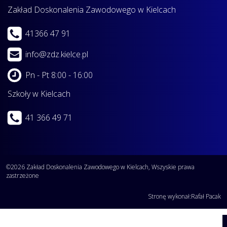
Zakład Doskonalenia Zawodowego w Kielcach
41366 47 91
info@zdz.kielce.pl
Pn - Pt 8:00 - 16:00
Szkoły w Kielcach
41 366 49 71
©2026 Zakład Doskonalenia Zawodowego w Kielcach, Wszyskie prawa
zastrzeżone
Stronę wykonał:
Rafał Pacak