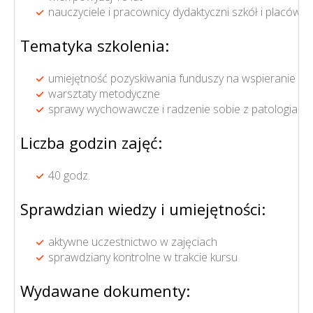
nauczyciele i pracownicy dydaktyczni szkół i placówe
Tematyka szkolenia:
umiejętność pozyskiwania funduszy na wspieranie dz
warsztaty metodyczne
sprawy wychowawcze i radzenie sobie z patologiami
Liczba godzin zajęć:
40 godz.
Sprawdzian wiedzy i umiejętności:
aktywne uczestnictwo w zajęciach
sprawdziany kontrolne w trakcie kursu
Wydawane dokumenty: