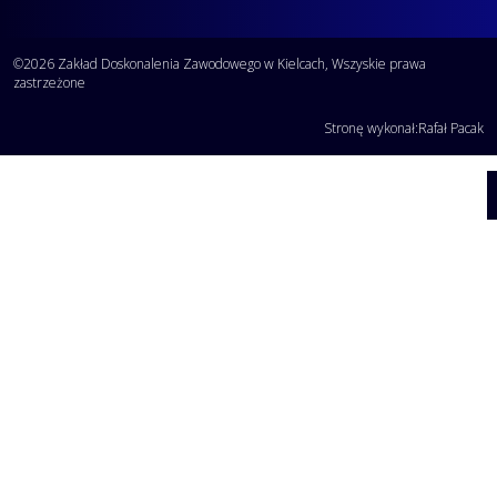
©2026 Zakład Doskonalenia Zawodowego w Kielcach, Wszyskie prawa
zastrzeżone
Stronę wykonał:
Rafał Pacak