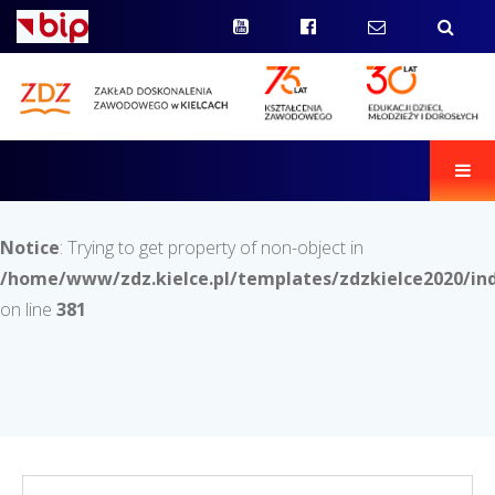
Men
Notice
: Trying to get property of non-object in
/home/www/zdz.kielce.pl/templates/zdzkielce2020/in
on line
381