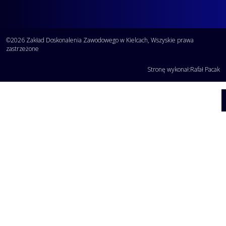
©2026 Zakład Doskonalenia Zawodowego w Kielcach, Wszyskie prawa
zastrzeżone
Stronę wykonał:
Rafał Pacak