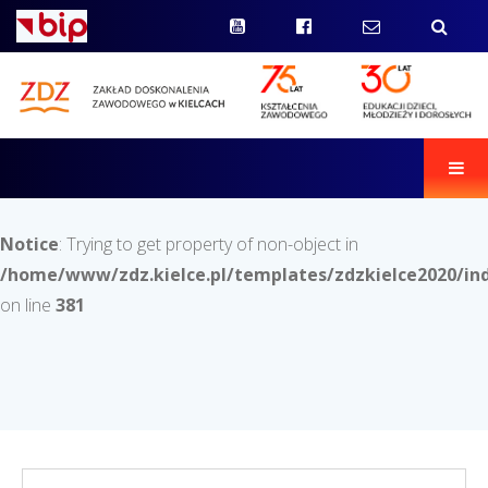
Men
Notice
: Trying to get property of non-object in
/home/www/zdz.kielce.pl/templates/zdzkielce2020/in
on line
381