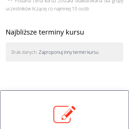
** Podana cena kursu została skalkulowana dla grupy
uczestników liczącej co najmniej 10 osób
Najbliższe terminy kursu
Brak danych.
Zaproponuj inny termin kursu