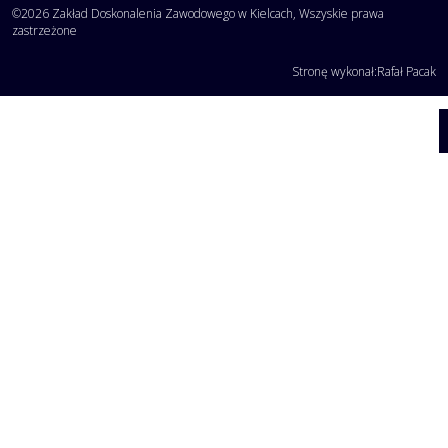
©2026 Zakład Doskonalenia Zawodowego w Kielcach, Wszyskie prawa
zastrzeżone
Stronę wykonał:
Rafał Pacak