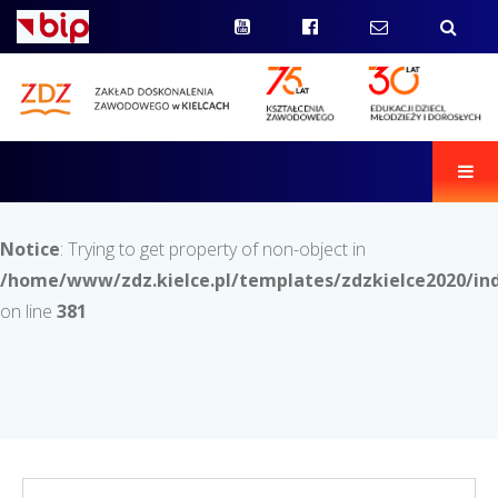
Men
Notice
: Trying to get property of non-object in
/home/www/zdz.kielce.pl/templates/zdzkielce2020/in
on line
381