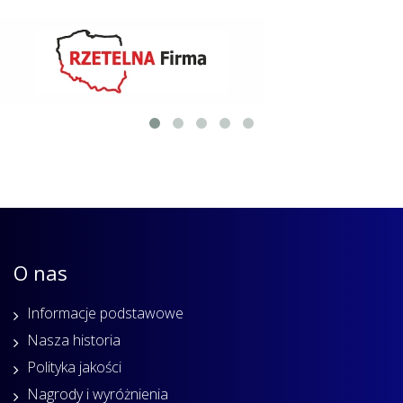
O nas
Informacje podstawowe
Nasza historia
Polityka jakości
Nagrody i wyróżnienia