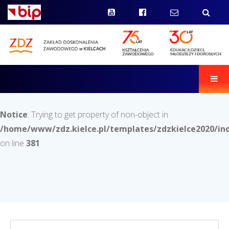
Men
Notice
: Trying to get property of non-object in
/home/www/zdz.kielce.pl/templates/zdzkielce2020/in
on line
381