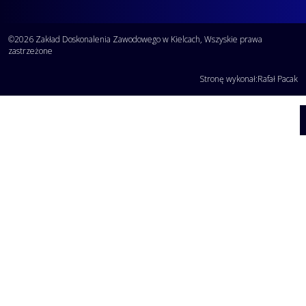
©2026 Zakład Doskonalenia Zawodowego w Kielcach, Wszyskie prawa
zastrzeżone
Stronę wykonał:
Rafał Pacak