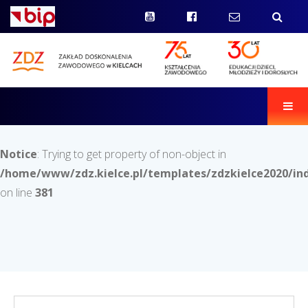
Men
Notice
: Trying to get property of non-object in
/home/www/zdz.kielce.pl/templates/zdzkielce2020/in
on line
381