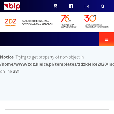
Men
Notice
: Trying to get property of non-object in
/home/www/zdz.kielce.pl/templates/zdzkielce2020/in
on line
381