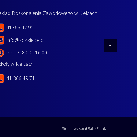
akład Doskonalenia Zawodowego w Kielcach
41366 47 91
info@zdz.kielce.pl
Pn - Pt 8:00 - 16:00
zkoły w Kielcach
41 366 49 71
Stronę wykonał:
Rafał Pacak