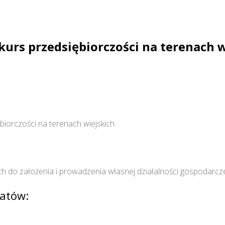
 kurs przedsiębiorczości na terenach 
ębiorczości na terenach wiejskich
ch do założenia i prowadzenia własnej działalności gospodarcz
atów: