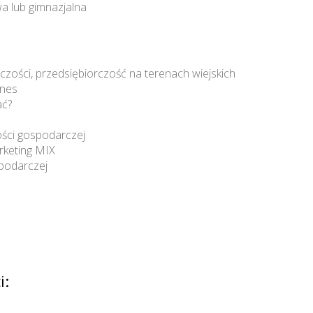
a lub gimnazjalna
zości, przedsiębiorczość na terenach wiejskich
znes
ać?
ności gospodarczej
rketing MIX
spodarczej
i: