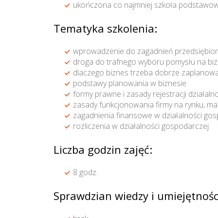
ukończona co najmniej szkoła podstawow
Tematyka szkolenia:
wprowadzenie do zagadnień przedsiębiorc
droga do trafnego wyboru pomysłu na bi
dlaczego biznes trzeba dobrze zaplanow
podstawy planowania w biznesie
formy prawne i zasady rejestracji działal
zasady funkcjonowania firmy na rynku, ma
zagadnienia finansowe w działalności go
rozliczenia w działalności gospodarczej
Liczba godzin zajęć:
8 godz.
Sprawdzian wiedzy i umiejętnośc