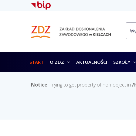
START
O ZDZ
AKTUALNOŚCI
SZKOŁY
Notice
: Trying to get property of non-object in
/