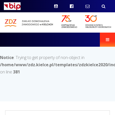
Men
Notice
: Trying to get property of non-object in
/home/www/zdz.kielce.pl/templates/zdzkielce2020/in
on line
381