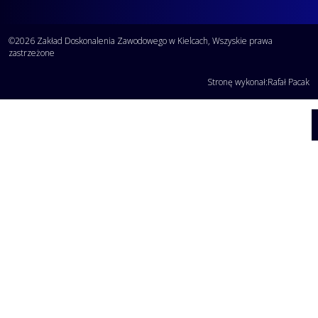
©2026 Zakład Doskonalenia Zawodowego w Kielcach, Wszyskie prawa
zastrzeżone
Stronę wykonał:
Rafał Pacak