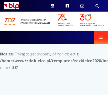
Men
Notice
: Trying to get property of non-object in
/home/www/zdz.kielce.pl/templates/zdzkielce2020/in
on line
381