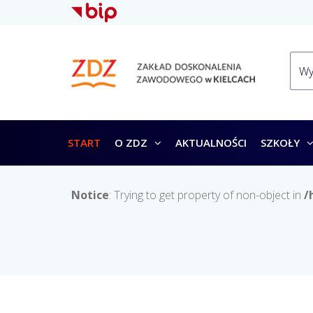
START
O ZDZ
AKTUALNOŚCI
SZKOŁY
Notice
: Trying to get property of non-object in
/