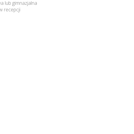
a lub gimnazjalna
w recepcji