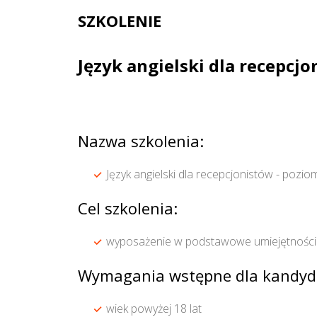
SZKOLENIE
Język angielski dla recepcj
Nazwa szkolenia:
Język angielski dla recepcjonistów - pozio
Cel szkolenia:
wyposażenie w podstawowe umiejętności ko
Wymagania wstępne dla kandyd
wiek powyżej 18 lat