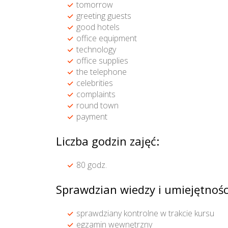
tomorrow
greeting guests
good hotels
office equipment
technology
office supplies
the telephone
celebrities
complaints
round town
payment
Liczba godzin zajęć:
80 godz.
Sprawdzian wiedzy i umiejętnośc
sprawdziany kontrolne w trakcie kursu
egzamin wewnętrzny