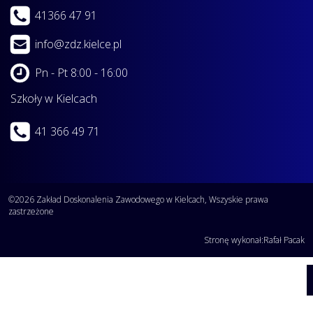
41366 47 91
info@zdz.kielce.pl
Pn - Pt 8:00 - 16:00
Szkoły w Kielcach
41 366 49 71
©2026 Zakład Doskonalenia Zawodowego w Kielcach, Wszyskie prawa
zastrzeżone
Stronę wykonał:
Rafał Pacak