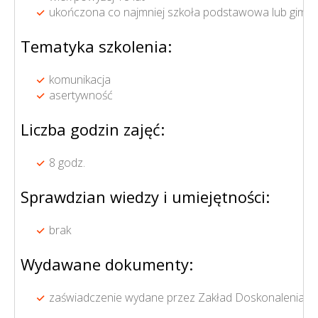
ukończona co najmniej szkoła podstawowa lub gimna
Tematyka szkolenia:
komunikacja
asertywność
Liczba godzin zajęć:
8 godz.
Sprawdzian wiedzy i umiejętności:
brak
Wydawane dokumenty:
zaświadczenie wydane przez Zakład Doskonalenia 