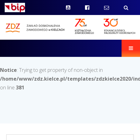
Men
Notice
: Trying to get property of non-object in
/home/www/zdz.kielce.pl/templates/zdzkielce2020/in
on line
381