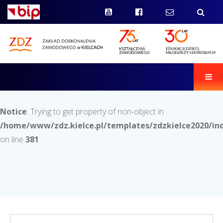
Men
Notice
: Trying to get property of non-object in
/home/www/zdz.kielce.pl/templates/zdzkielce2020/in
on line
381