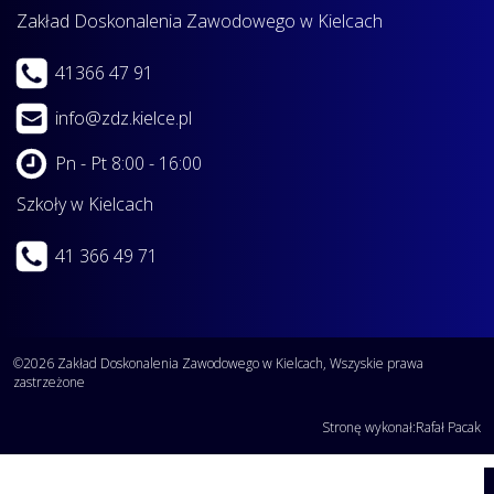
Zakład Doskonalenia Zawodowego w Kielcach
41366 47 91
info@zdz.kielce.pl
Pn - Pt 8:00 - 16:00
Szkoły w Kielcach
41 366 49 71
©2026 Zakład Doskonalenia Zawodowego w Kielcach, Wszyskie prawa
zastrzeżone
Stronę wykonał:
Rafał Pacak