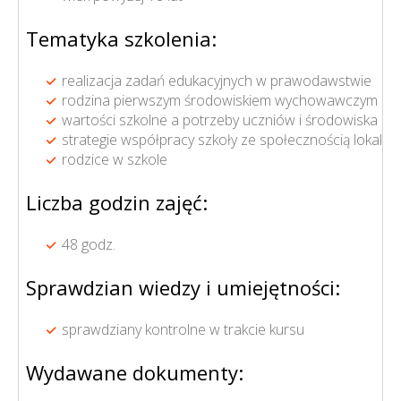
Tematyka szkolenia:
realizacja zadań edukacyjnych w prawodawstwie
rodzina pierwszym środowiskiem wychowawczym
wartości szkolne a potrzeby uczniów i środowiska
strategie współpracy szkoły ze społecznością lokalną
rodzice w szkole
Liczba godzin zajęć:
48 godz.
Sprawdzian wiedzy i umiejętności:
sprawdziany kontrolne w trakcie kursu
Wydawane dokumenty: