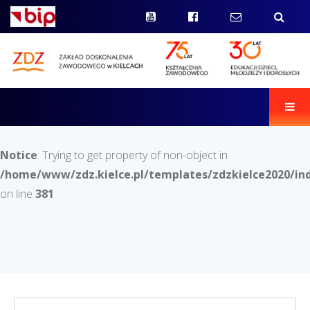
Men
Notice
: Trying to get property of non-object in
/home/www/zdz.kielce.pl/templates/zdzkielce2020/in
on line
381