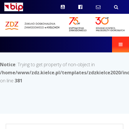
Men
Notice
: Trying to get property of non-object in
/home/www/zdz.kielce.pl/templates/zdzkielce2020/in
on line
381