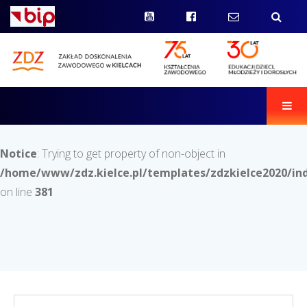
Men
Notice
: Trying to get property of non-object in
/home/www/zdz.kielce.pl/templates/zdzkielce2020/in
on line
381