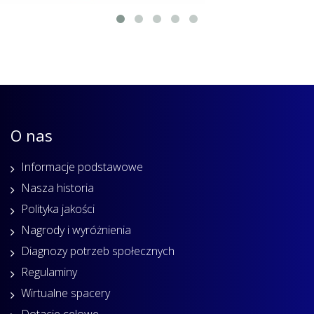
O nas
Informacje podstawowe
Nasza historia
Polityka jakości
Nagrody i wyróżnienia
Diagnozy potrzeb społecznych
Regulaminy
Wirtualne spacery
Dotacje celowe