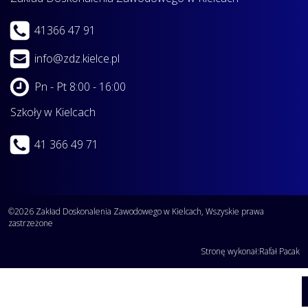
41366 47 91
info@zdz.kielce.pl
Pn - Pt 8:00 - 16:00
Szkoły w Kielcach
41 366 49 71
©2026 Zakład Doskonalenia Zawodowego w Kielcach, Wszyskie prawa
zastrzeżone
Stronę wykonał:
Rafał Pacak