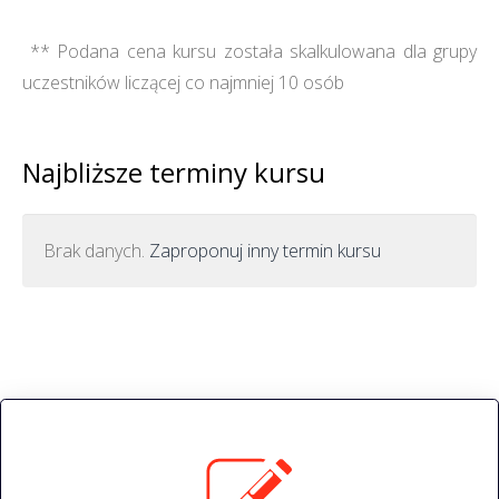
** Podana cena kursu została skalkulowana dla grupy
uczestników liczącej co najmniej 10 osób
Najbliższe terminy kursu
Brak danych.
Zaproponuj inny termin kursu