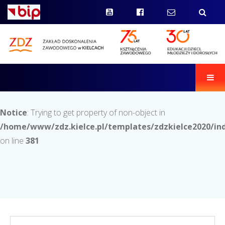
Men
Notice
: Trying to get property of non-object in
/home/www/zdz.kielce.pl/templates/zdzkielce2020/in
on line
381