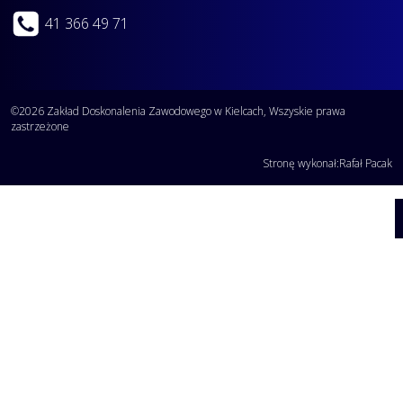
41 366 49 71
©2026 Zakład Doskonalenia Zawodowego w Kielcach, Wszyskie prawa
zastrzeżone
Stronę wykonał:
Rafał Pacak