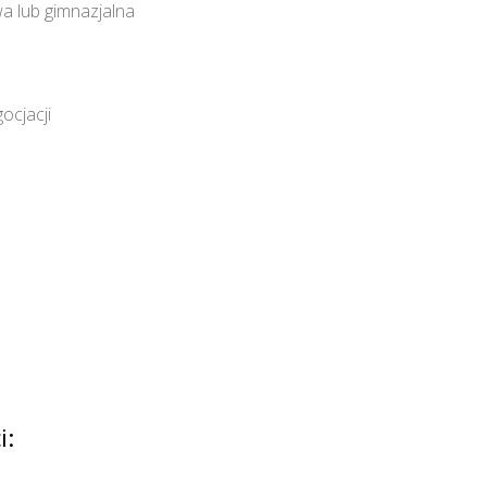
a lub gimnazjalna
ocjacji
i: