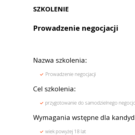
SZKOLENIE
Prowadzenie negocjacji
Nazwa szkolenia:
Prowadzenie negocjacji
Cel szkolenia:
przygotowanie do samodzielnego negocj
Wymagania wstępne dla kandyd
wiek powyżej 18 lat