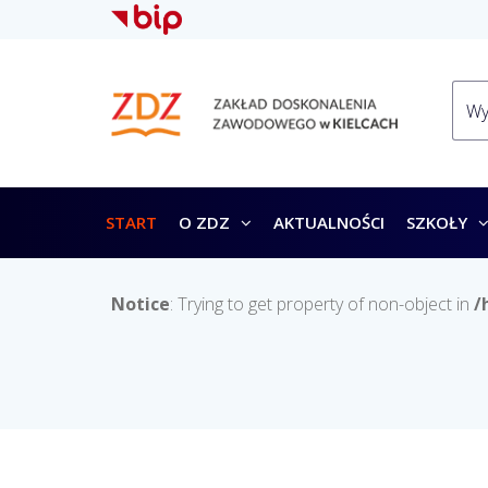
START
O ZDZ
AKTUALNOŚCI
SZKOŁY
Notice
: Trying to get property of non-object in
/