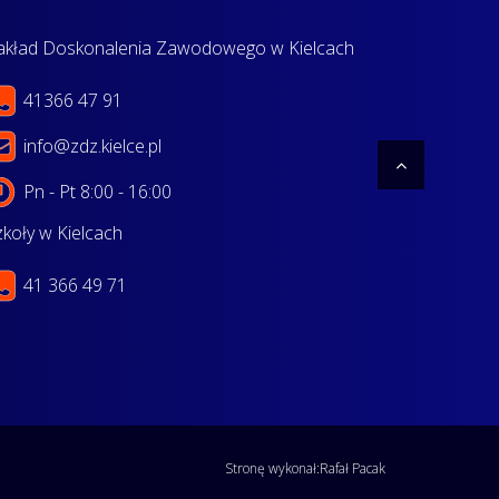
akład Doskonalenia Zawodowego w Kielcach
41366 47 91
info@zdz.kielce.pl
Pn - Pt 8:00 - 16:00
zkoły w Kielcach
41 366 49 71
Stronę wykonał:
Rafał Pacak