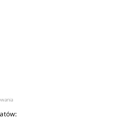
owania
atów: