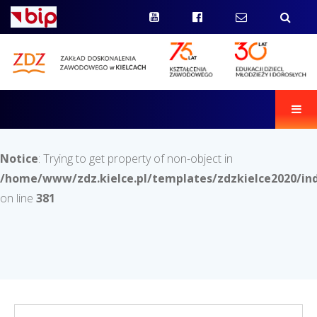
Men
Notice
: Trying to get property of non-object in
/home/www/zdz.kielce.pl/templates/zdzkielce2020/in
on line
381