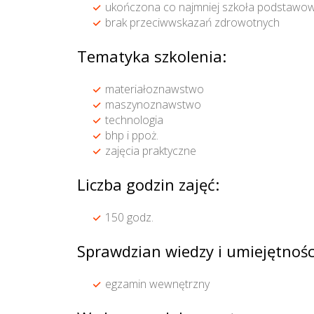
ukończona co najmniej szkoła podstawow
brak przeciwwskazań zdrowotnych
Tematyka szkolenia:
materiałoznawstwo
maszynoznawstwo
technologia
bhp i ppoż.
zajęcia praktyczne
Liczba godzin zajęć:
150 godz.
Sprawdzian wiedzy i umiejętnośc
egzamin wewnętrzny