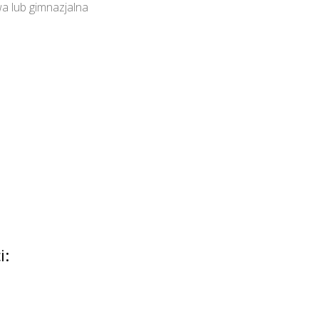
a lub gimnazjalna
i: