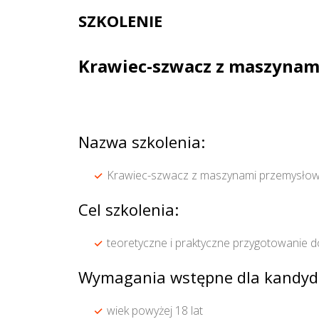
SZKOLENIE
Krawiec-szwacz z maszyna
Nazwa szkolenia:
Krawiec-szwacz z maszynami przemysło
Cel szkolenia:
teoretyczne i praktyczne przygotowanie
Wymagania wstępne dla kandyd
wiek powyżej 18 lat