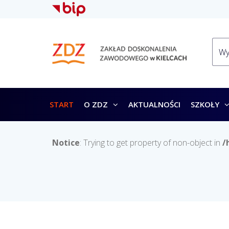
START
O ZDZ
AKTUALNOŚCI
SZKOŁY
Notice
: Trying to get property of non-object in
/