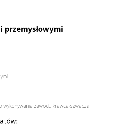
mi przemysłowymi
wymi
 do wykonywania zawodu krawca-szwacza
atów: