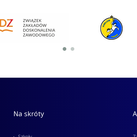
Na skróty
A
Szkoły
Z