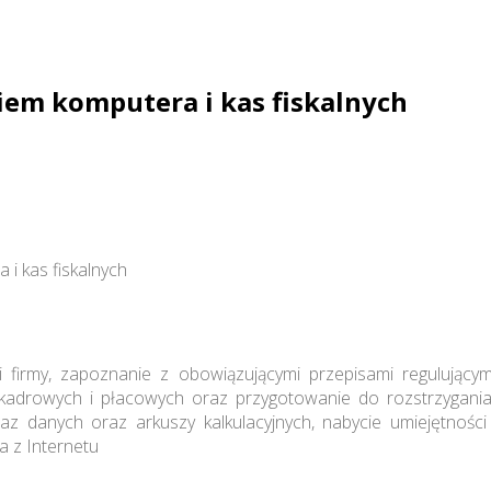
iem komputera i kas fiskalnych
i kas fiskalnych
firmy, zapoznanie z obowiązującymi przepisami regulującymi
kadrowych i płacowych oraz przygotowanie do rozstrzygani
baz danych oraz arkuszy kalkulacyjnych, nabycie umiejętnoś
a z Internetu