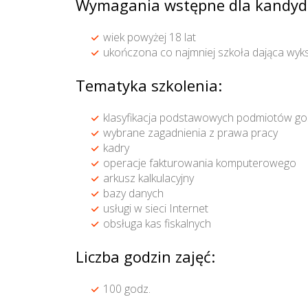
Wymagania wstępne dla kandyd
wiek powyżej 18 lat
ukończona co najmniej szkoła dająca wyks
Tematyka szkolenia:
klasyfikacja podstawowych podmiotów gosp
wybrane zagadnienia z prawa pracy
kadry
operacje fakturowania komputerowego
arkusz kalkulacyjny
bazy danych
usługi w sieci Internet
obsługa kas fiskalnych
Liczba godzin zajęć:
100 godz.