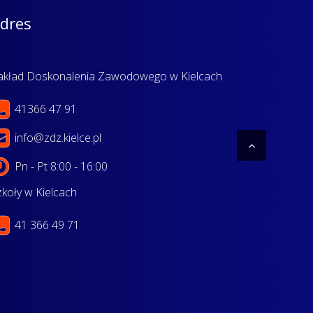
dres
akład Doskonalenia Zawodowego w Kielcach
41366 47 91
info@zdz.kielce.pl
Pn - Pt 8:00 - 16:00
zkoły w Kielcach
41 366 49 71