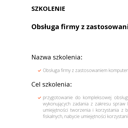
SZKOLENIE
Obsługa firmy z zastosowan
Nazwa szkolenia:
Obsługa firmy z zastosowaniem komputera 
Cel szkolenia:
przygotowanie do kompleksowej obsługi 
wykonujących zadania z zakresu spraw 
umiejętności tworzenia i korzystania z 
fiskalnych, nabycie umiejętności korzystani