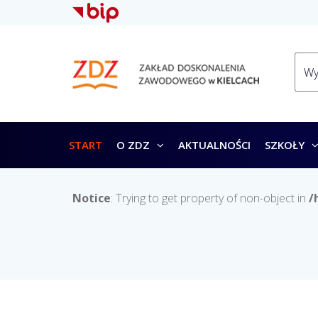
START
O ZDZ
AKTUALNOŚCI
SZKOŁY
Notice
: Trying to get property of non-object in
/