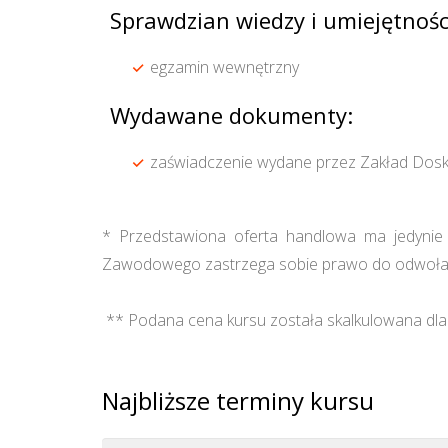
Sprawdzian wiedzy i umiejętnośc
egzamin wewnętrzny
Wydawane dokumenty:
zaświadczenie wydane przez Zakład Dosk
* Przedstawiona oferta handlowa ma jedynie c
Zawodowego zastrzega sobie prawo do odwołan
** Podana cena kursu została skalkulowana dla 
Najbliższe terminy kursu