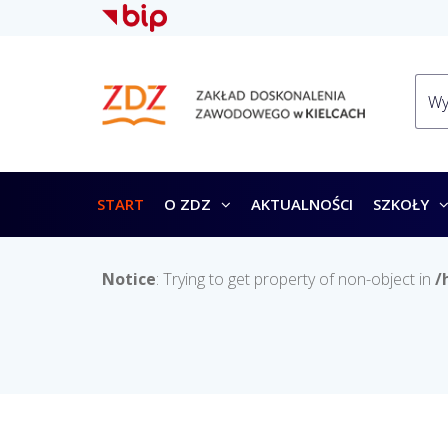
START
O ZDZ
AKTUALNOŚCI
SZKOŁY
Notice
: Trying to get property of non-object in
/