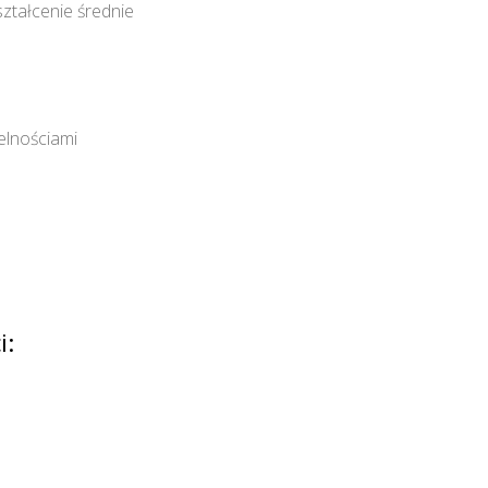
ztałcenie średnie
telnościami
i: