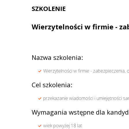
SZKOLENIE
Wierzytelności w firmie - za
Nazwa szkolenia:
Wierzytelności w firmie - zabezpieczenia, 
Cel szkolenia:
przekazanie wiadomości i umiejętności sam
Wymagania wstępne dla kandyd
wiek powyżej 18 lat