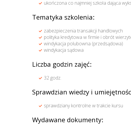
ukończona co najmniej szkoła dająca wyks
Tematyka szkolenia:
zabezpieczenia transakcji handlowych
polityka kredytowa w firmie i obrót wierzy
windykacja polubowna (przedsądowa)
windykacja sądowa
Liczba godzin zajęć:
32 godz.
Sprawdzian wiedzy i umiejętnośc
sprawdziany kontrolne w trakcie kursu
Wydawane dokumenty: