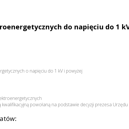
ktroenergetycznych do napięciu do 1 kV
nergetycznych o napięciu do 1 kV i powyżej
elektroenergetycznych
kwalifikacyjną powołaną na podstawie decyzji prezesa Urzędu R
atów: