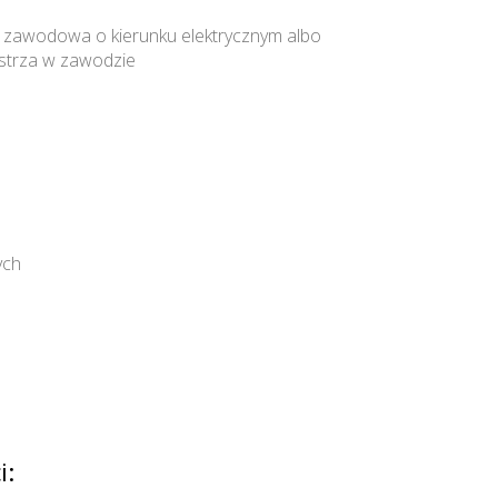
 zawodowa o kierunku elektrycznym albo
istrza w zawodzie
ych
i: