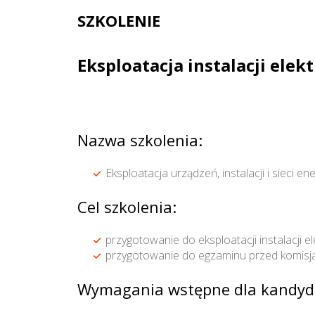
SZKOLENIE
Eksploatacja instalacji ele
Nazwa szkolenia:
Eksploatacja urządzeń, instalacji i sieci e
Cel szkolenia:
przygotowanie do eksploatacji instalacji 
przygotowanie do egzaminu przed komisją 
Wymagania wstępne dla kandyd