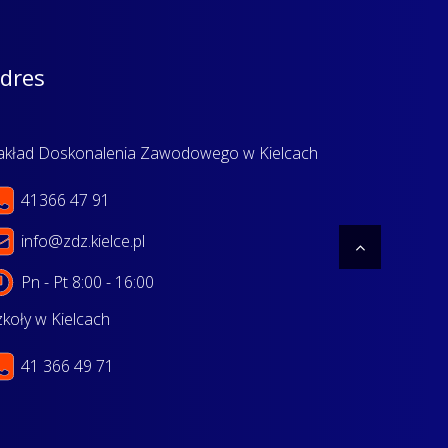
dres
akład Doskonalenia Zawodowego w Kielcach
41366 47 91
info@zdz.kielce.pl
Pn - Pt 8:00 - 16:00
zkoły w Kielcach
41 366 49 71