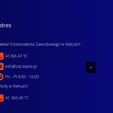
dres
akład Doskonalenia Zawodowego w Kielcach
41366 47 91
info@zdz.kielce.pl
Pn - Pt 8:00 - 16:00
zkoły w Kielcach
41 366 49 71