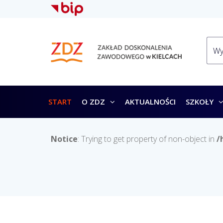
START
O ZDZ
AKTUALNOŚCI
SZKOŁY
Notice
: Trying to get property of non-object in
/