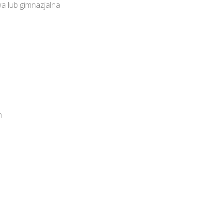
a lub gimnazjalna
h