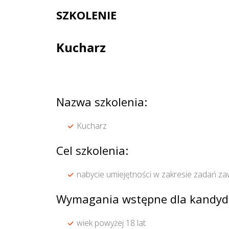
SZKOLENIE
Kucharz
Nazwa szkolenia:
Kucharz
Cel szkolenia:
nabycie umiejętności w zakresie zadań 
Wymagania wstępne dla kandyd
wiek powyżej 18 lat