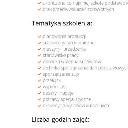
ukończona co najmniej szkoła podstawow
brak przeciwwskazań zdrowotnych
Tematyka szkolenia:
planowanie produkcji
surowce gastronomiczne
maszyny i urządzenia
stanowisko pracy
obróbka wstępna surowców
technika sporządzania dań podstawowyc
sporządzanie zup
przekąski
wypiek ciast
desery i napoje
potrawy specjalistyczne
ekspedycja wyrobów kulinarnych
Liczba godzin zajęć: