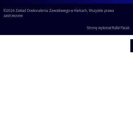
©2026 Zakład Doskonalenia Zawodowego w Kielcach, Wszyskie prawa
zastrzeżone
Stronę wykonał:
Rafał Pacak