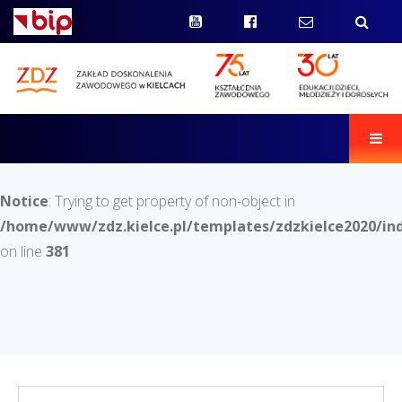
Men
Notice
: Trying to get property of non-object in
/home/www/zdz.kielce.pl/templates/zdzkielce2020/in
on line
381