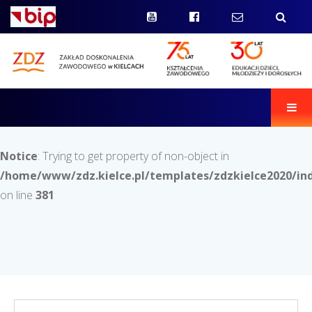
Men
Notice
: Trying to get property of non-object in
/home/www/zdz.kielce.pl/templates/zdzkielce2020/in
on line
381