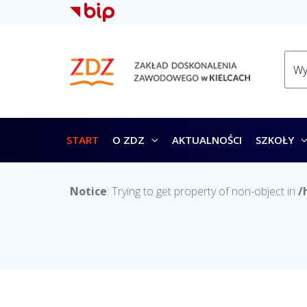
START
O ZDZ
AKTUALNOŚCI
SZKOŁY
Notice
: Trying to get property of non-object in
/