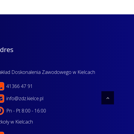
dres
akład Doskonalenia Zawodowego w Kielcach
41366 47 91
info@zdz.kielce.pl
Pn - Pt 8:00 - 16:00
zkoły w Kielcach