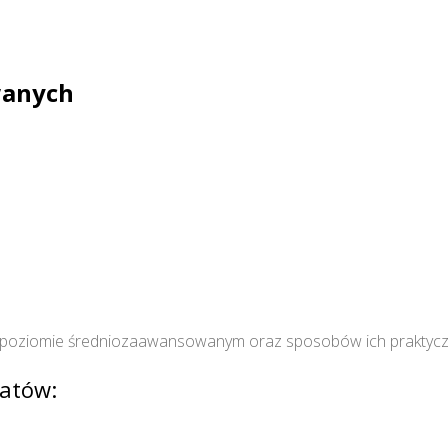
wanych
 na poziomie średniozaawansowanym oraz sposobów ich praktyc
atów: