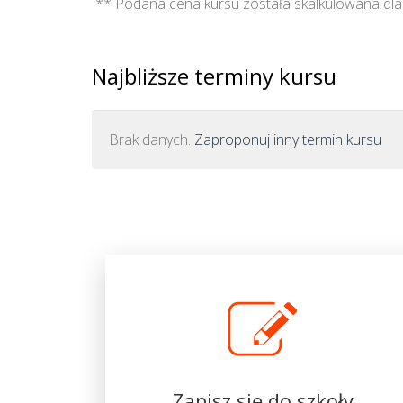
** Podana cena kursu została skalkulowana dla 
Najbliższe terminy kursu
Brak danych.
Zaproponuj inny termin kursu
Zapisz się do szkoły