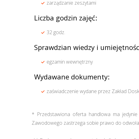
zarządzanie zeszytami
Liczba godzin zajęć:
32 godz.
Sprawdzian wiedzy i umiejętnośc
egzamin wewnętrzny
Wydawane dokumenty:
zaświadczenie wydane przez Zakład Dosk
* Przedstawiona oferta handlowa ma jedynie c
Zawodowego zastrzega sobie prawo do odwołan