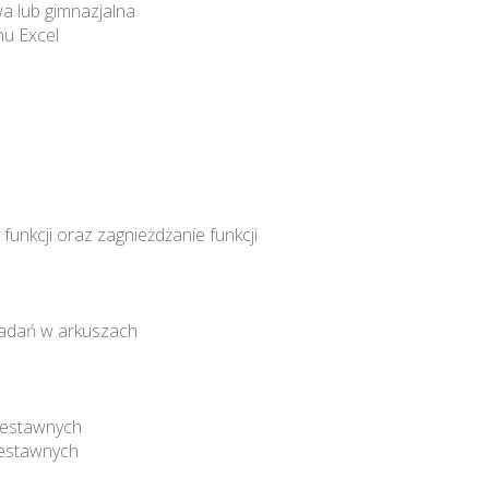
a lub gimnazjalna
u Excel
unkcji oraz zagnieżdżanie funkcji
zadań w arkuszach
zestawnych
estawnych