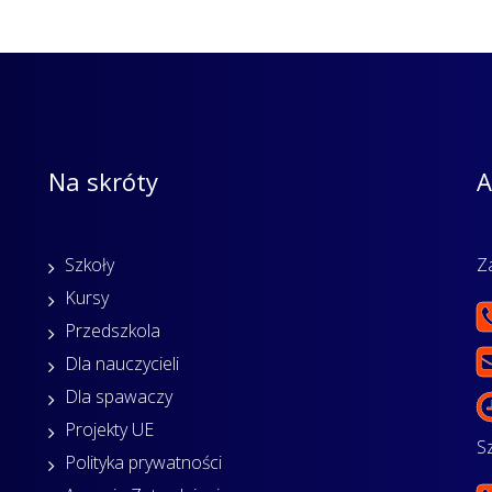
Na skróty
A
Szkoły
Z
Kursy
Przedszkola
Dla nauczycieli
Dla spawaczy
Projekty UE
S
Polityka prywatności