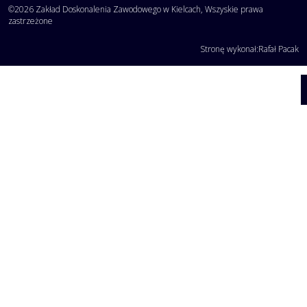
©2026 Zakład Doskonalenia Zawodowego w Kielcach, Wszyskie prawa
zastrzeżone
Stronę wykonał:
Rafał Pacak