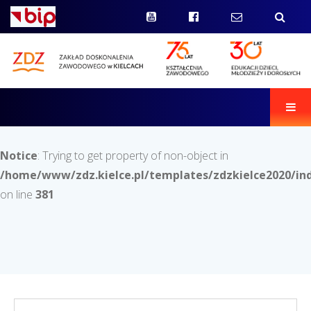
Men
Notice
: Trying to get property of non-object in
/home/www/zdz.kielce.pl/templates/zdzkielce2020/in
on line
381