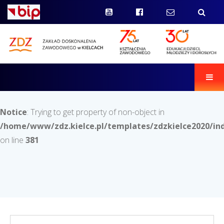
Men
Notice
: Trying to get property of non-object in
/home/www/zdz.kielce.pl/templates/zdzkielce2020/in
on line
381