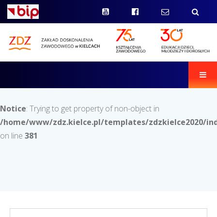
Men
Notice
: Trying to get property of non-object in
/home/www/zdz.kielce.pl/templates/zdzkielce2020/in
on line
381