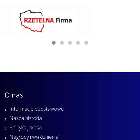
O nas
Informacje podstawowe
Nasza historia
Polityka jakości
Nagrody i wyróżnienia