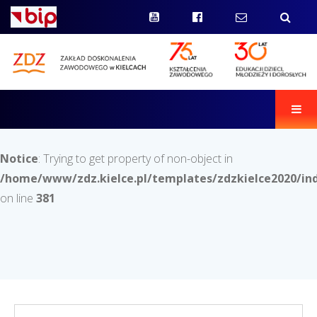
Men
Notice
: Trying to get property of non-object in
/home/www/zdz.kielce.pl/templates/zdzkielce2020/in
on line
381