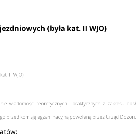
ezdniowych (była kat. II WJO)
at. II WJO)
wanie wiadomości teoretycznych i praktycznych z zakresu o
nego przed komisją egzaminacyjną powołaną przez Urząd Dozor
atów: