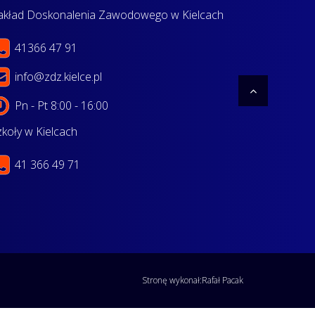
akład Doskonalenia Zawodowego w Kielcach
41366 47 91
info@zdz.kielce.pl
Pn - Pt 8:00 - 16:00
zkoły w Kielcach
41 366 49 71
Stronę wykonał:
Rafał Pacak