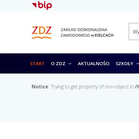
START
O ZDZ
AKTUALNOŚCI
SZKOŁY
Notice
: Trying to get property of non-object in
/