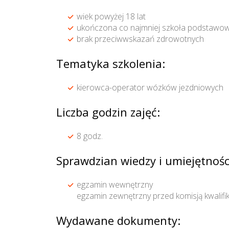
wiek powyżej 18 lat
ukończona co najmniej szkoła podstawow
brak przeciwwskazań zdrowotnych
Tematyka szkolenia:
kierowca-operator wózków jezdniowych
Liczba godzin zajęć:
8 godz.
Sprawdzian wiedzy i umiejętnośc
egzamin wewnętrzny
egzamin zewnętrzny przed komisją kwalif
Wydawane dokumenty: