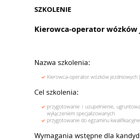
SZKOLENIE
Kierowca-operator wózków j
Nazwa szkolenia:
Kierowca-operator wózków jezdniowych (k
Cel szkolenia:
przygotowanie i uzupełnienie, ugrunto
wyłączeniem specjalizowanych
przygotowanie do egzaminu kwalifikacyj
Wymagania wstępne dla kandyd