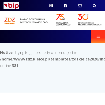
Men
Notice
: Trying to get property of non-object in
/home/www/zdz.kielce.pl/templates/zdzkielce2020/in
on line
381