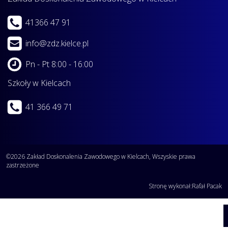
41366 47 91
info@zdz.kielce.pl
Pn - Pt 8:00 - 16:00
Szkoły w Kielcach
41 366 49 71
©2026 Zakład Doskonalenia Zawodowego w Kielcach, Wszyskie prawa
zastrzeżone
Stronę wykonał:
Rafał Pacak