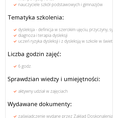
nauczyciele szkół podstawowych i gimnazjów
Tematyka szkolenia:
dysleksja - definicja w szerokim ujęciu, przyczyny, symp
diagnoza i terapia dysleksji
uczeń ryzyka dysleksji i z dysleksją w szkole w świe
Liczba godzin zajęć:
6 godz.
Sprawdzian wiedzy i umiejętności:
aktywny udział w zajęciach
Wydawane dokumenty:
zaświadczenie wydane przez Zakład Doskonalenia Z