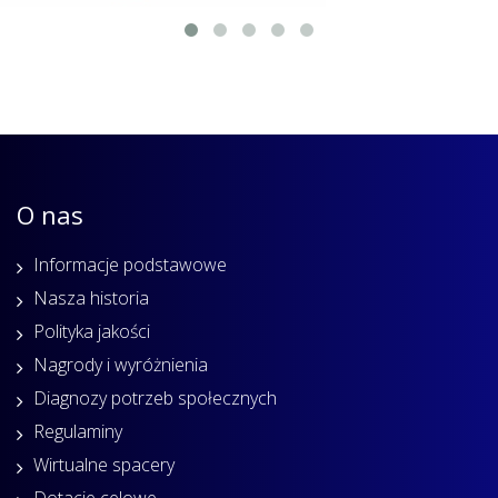
O nas
Informacje podstawowe
Nasza historia
Polityka jakości
Nagrody i wyróżnienia
Diagnozy potrzeb społecznych
Regulaminy
Wirtualne spacery
Dotacje celowe