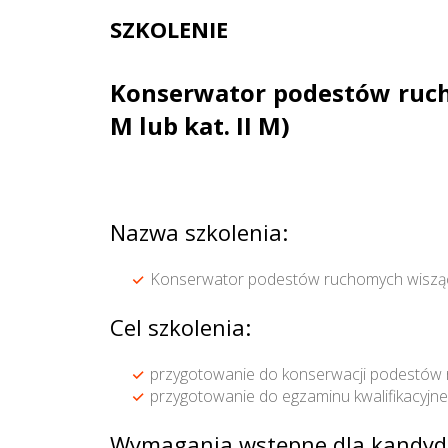
SZKOLENIE
Konserwator podestów rucho
M lub kat. II M)
Nazwa szkolenia:
Konserwator podestów ruchomych wiszących
Cel szkolenia:
przygotowanie do konserwacji podestów
przygotowanie do egzaminu kwalifikacyj
Wymagania wstępne dla kandyd