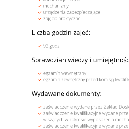
mechanizmy
urządzenia zabezpieczające
zajęcia praktyczne
Liczba godzin zajęć:
92 godz.
Sprawdzian wiedzy i umiejętnośc
egzamin wewnętrzny
egzamin zewnętrzny przed komisją kwalif
Wydawane dokumenty:
zaświadczenie wydane przez Zakład Dosk
zaświadczenie kwalifikacyjne wydane prz
wiszących w zakresie wyposażenia mecha
zaświadczenie kwalifikacyjne wydane prz