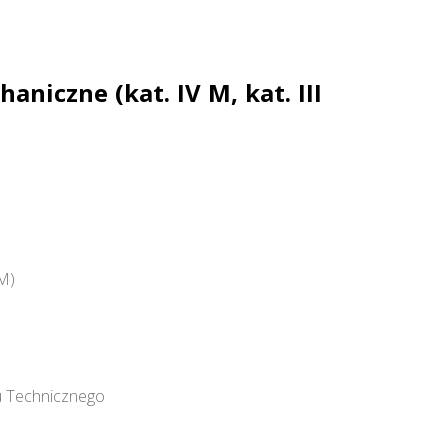
iczne (kat. IV M, kat. III
 M)
u Technicznego