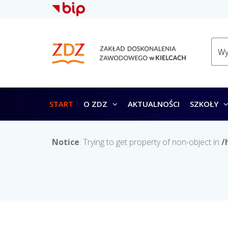
START
O ZDZ
AKTUALNOŚCI
SZKOŁY
Notice
: Trying to get property of non-object in
/