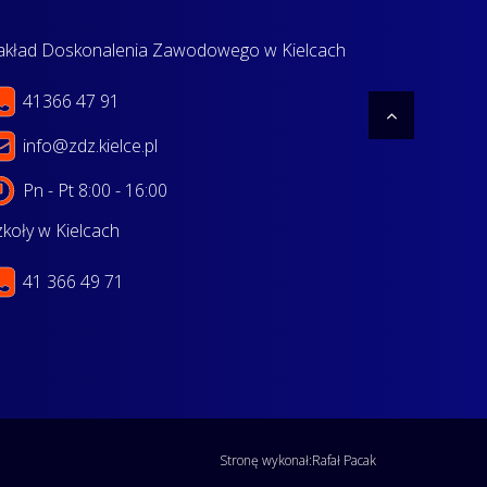
akład Doskonalenia Zawodowego w Kielcach
41366 47 91
info@zdz.kielce.pl
Pn - Pt 8:00 - 16:00
zkoły w Kielcach
41 366 49 71
Stronę wykonał:
Rafał Pacak