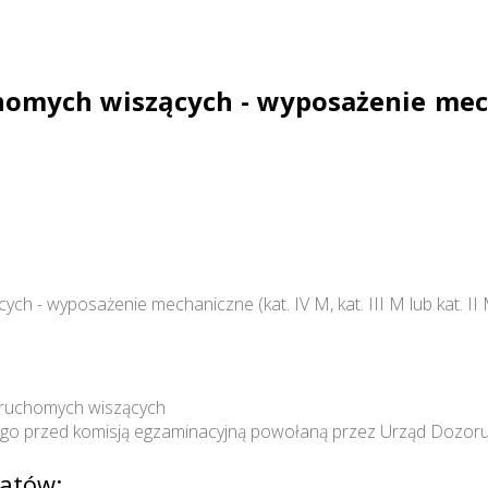
mych wiszących - wyposażenie mechan
 - wyposażenie mechaniczne (kat. IV M, kat. III M lub kat. II
 ruchomych wiszących
nego przed komisją egzaminacyjną powołaną przez Urząd Dozor
atów: