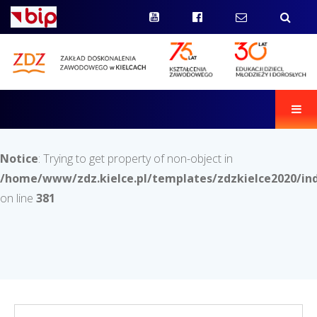
Men
Notice
: Trying to get property of non-object in
/home/www/zdz.kielce.pl/templates/zdzkielce2020/in
on line
381