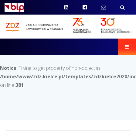
Men
Notice
: Trying to get property of non-object in
/home/www/zdz.kielce.pl/templates/zdzkielce2020/in
on line
381