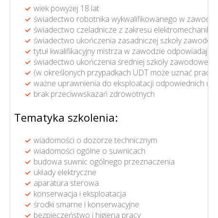
wiek powyżej 18 lat
świadectwo robotnika wykwalifikowanego w zawodzie
świadectwo czeladnicze z zakresu elektromechaniki 
świadectwo ukończenia zasadniczej szkoły zawodowej
tytuł kwalifikacyjny mistrza w zawodzie odpowiadają
świadectwo ukończenia średniej szkoły zawodowej lub
(w określonych przypadkach UDT może uznać pracę z
ważne uprawnienia do eksploatacji odpowiednich urządz
brak przeciwwskazań zdrowotnych
Tematyka szkolenia:
wiadomości o dozorze technicznym
wiadomości ogólne o suwnicach
budowa suwnic ogólnego przeznaczenia
układy elektryczne
aparatura sterowa
konserwacja i eksploatacja
środki smarne i konserwacyjne
bezpieczeństwo i higiena pracy